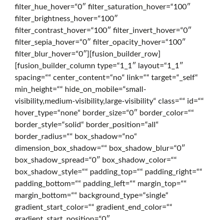
filter_hue_hover=“0″ filter_saturation_hover=“100″
filter_brightness_hover=“100″
t
filter_contrast_hover=“100″ filter_invert_hover=“0″
filter_sepia_hover=“0″ filter_opacity_hover=“100″
filter_blur_hover=“0″][fusion_builder_row]
e
[fusion_builder_column type=“1_1″ layout=“1_1″
spacing=““ center_content=“no“ link=““ target=“_self“
min_height=““ hide_on_mobile=“small-
r
visibility,medium-visibility,large-visibility“ class=““ id=““
hover_type=“none“ border_size=“0″ border_color=““
border_style=“solid“ border_position=“all“
r
border_radius=““ box_shadow=“no“
dimension_box_shadow=““ box_shadow_blur=“0″
box_shadow_spread=“0″ box_shadow_color=““
e
box_shadow_style=““ padding_top=““ padding_right=““
padding_bottom=““ padding_left=““ margin_top=““
margin_bottom=““ background_type=“single“
i
gradient_start_color=““ gradient_end_color=““
gradient_start_position=“0″