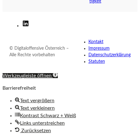
t
tigkeit
e
r
r
Digitaloffensive
e
Österreich
i
auf
Kontakt
c
LinkedIn
© Digitaloffensive Österreich –
Impressum
h
Alle Rechte vorbehalten
Datenschutzerklärung
Statuten
Werkzeugleiste öffnen
Barrierefreiheit
Text vergrößern
Text verkleinern
Kontrast Schwarz + Weiß
Links unterstreichen
Zurücksetzen