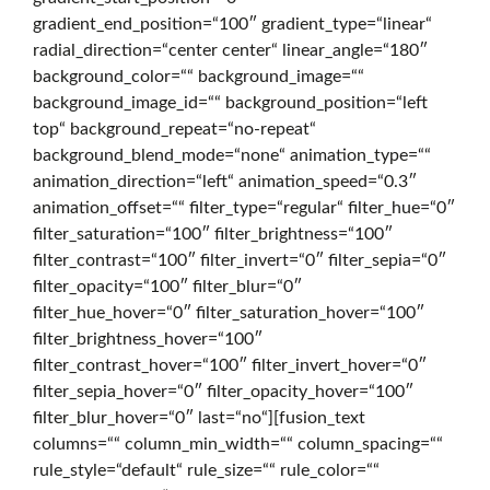
gradient_end_position=“100″ gradient_type=“linear“
c
radial_direction=“center center“ linear_angle=“180″
background_color=““ background_image=““
background_image_id=““ background_position=“left
h
top“ background_repeat=“no-repeat“
background_blend_mode=“none“ animation_type=““
animation_direction=“left“ animation_speed=“0.3″
animation_offset=““ filter_type=“regular“ filter_hue=“0″
filter_saturation=“100″ filter_brightness=“100″
filter_contrast=“100″ filter_invert=“0″ filter_sepia=“0″
filter_opacity=“100″ filter_blur=“0″
filter_hue_hover=“0″ filter_saturation_hover=“100″
filter_brightness_hover=“100″
filter_contrast_hover=“100″ filter_invert_hover=“0″
filter_sepia_hover=“0″ filter_opacity_hover=“100″
filter_blur_hover=“0″ last=“no“][fusion_text
columns=““ column_min_width=““ column_spacing=““
rule_style=“default“ rule_size=““ rule_color=““