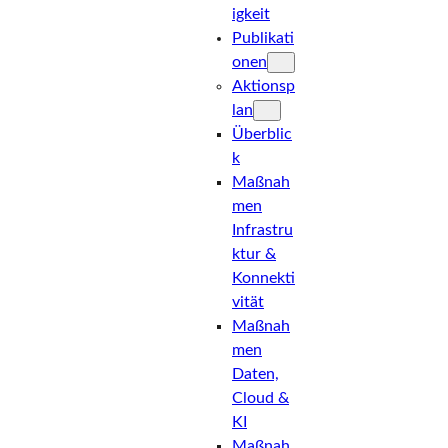
e
Igkeit
Publikati
i
Onen
Aktionsp
Lan
t
Überblic
K
Maßnah
Men
e
Infrastru
Ktur &
Konnekti
d
Vität
Maßnah
Men
e
Daten,
Cloud &
KI
r
Maßnah