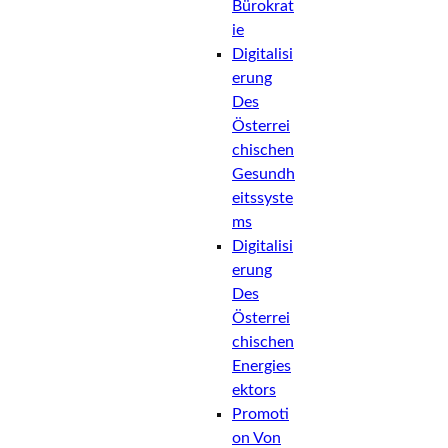
Bürokrat
Ie
Digitalisi
Erung
Des
Österrei
Chischen
Gesundh
Eitssyste
Ms
Digitalisi
Erung
Des
Österrei
Chischen
Energies
Ektors
Promoti
On Von