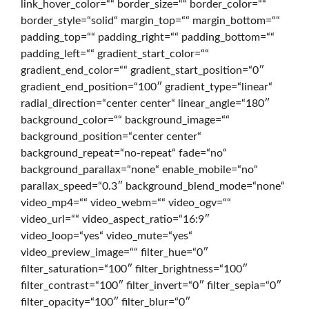
link_hover_color=““ border_size=““ border_color=““
border_style=“solid“ margin_top=““ margin_bottom=““
s
padding_top=““ padding_right=““ padding_bottom=““
padding_left=““ gradient_start_color=““
gradient_end_color=““ gradient_start_position=“0″
i
gradient_end_position=“100″ gradient_type=“linear“
radial_direction=“center center“ linear_angle=“180″
background_color=““ background_image=““
v
background_position=“center center“
background_repeat=“no-repeat“ fade=“no“
background_parallax=“none“ enable_mobile=“no“
e
parallax_speed=“0.3″ background_blend_mode=“none“
video_mp4=““ video_webm=““ video_ogv=““
video_url=““ video_aspect_ratio=“16:9″
video_loop=“yes“ video_mute=“yes“
Ö
video_preview_image=““ filter_hue=“0″
filter_saturation=“100″ filter_brightness=“100″
filter_contrast=“100″ filter_invert=“0″ filter_sepia=“0″
s
filter_opacity=“100″ filter_blur=“0″