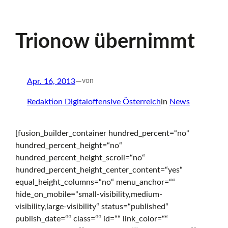
l
Trionow übernimmt
o
Apr. 16, 2013
—
von
Redaktion Digitaloffensive Österreich
in
News
f
[fusion_builder_container hundred_percent=“no“
f
hundred_percent_height=“no“
hundred_percent_height_scroll=“no“
hundred_percent_height_center_content=“yes“
e
equal_height_columns=“no“ menu_anchor=““
hide_on_mobile=“small-visibility,medium-
visibility,large-visibility“ status=“published“
n
publish_date=““ class=““ id=““ link_color=““