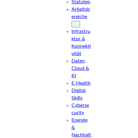
S
Statuten
Arbeitsb
Ereiche
t
Infrastru
Ktur &
a
Konnekti
Vität
Daten,
r
Cloud &
KI
E-Health
t
Digital
Skills
Cyberse
s
Curity
Energie
&
Nachhalt