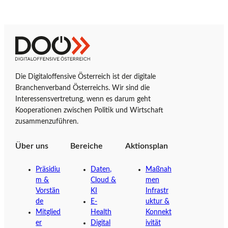
Z
D
u
i
r
g
Die Digitaloffensive Österreich ist der digitale
S
i
Branchenverband Österreichs. Wir sind die
t
t
Interessensvertretung, wenn es darum geht
a
a
Kooperationen zwischen Politik und Wirtschaft
r
l
zusammenzuführen.
t
o
s
f
Über uns
Bereiche
Aktionsplan
e
f
i
e
Präsidiu
Daten,
Maßnah
t
n
m &
Cloud &
men
e
s
Vorstän
KI
Infrastr
d
i
de
E-
uktur &
e
v
Mitglied
Health
Konnekt
er
Digital
ivität
r
e