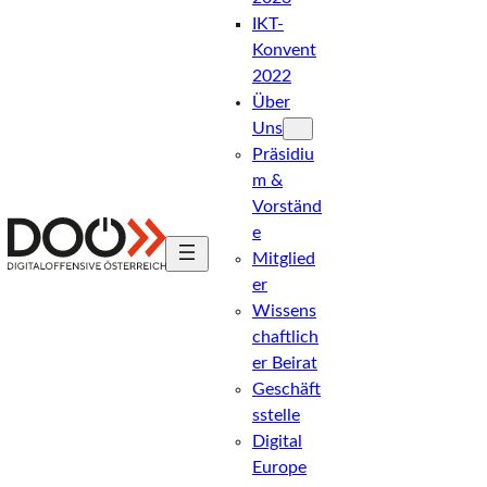
IKT-
Konvent
2022
Über
Uns
Präsidiu
M &
Vorständ
E
Z
Mitglied
Digitaloffensive
Er
Österreich
Wissens
u
Chaftlich
Er Beirat
Geschäft
r
Sstelle
Digital
Europe