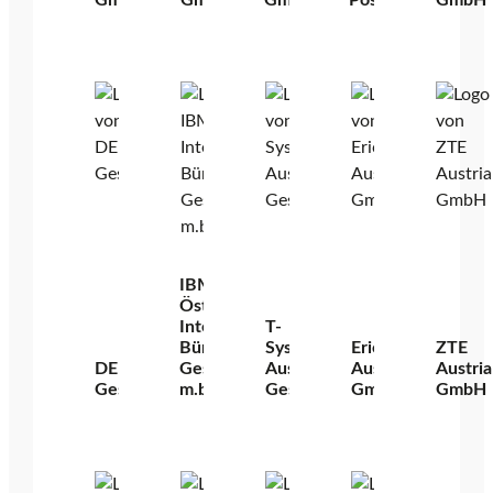
GmbH
GmbH
GmbH
Post AG
GmbH
IBM
Österreich
Internationale
T-
Büromaschinen
Systems
Ericsson
ZTE
DELL
Gesellschaft
Austria
Austria
Austria
GesmbH
m.b.H.
GesmbH
GmbH
GmbH