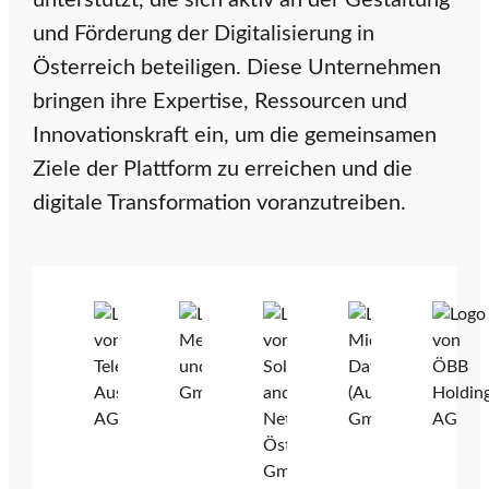
unterstützt, die sich aktiv an der Gestaltung
r
und Förderung der Digitalisierung in
Österreich beteiligen. Diese Unternehmen
bringen ihre Expertise, Ressourcen und
r
Innovationskraft ein, um die gemeinsamen
Ziele der Plattform zu erreichen und die
e
digitale Transformation voranzutreiben.
i
c
h