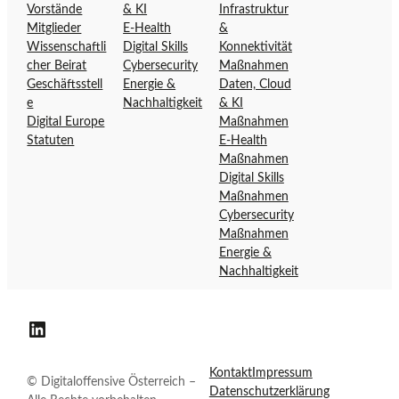
Vorstände
& KI
Infrastruktur
t
n
Mitglieder
E-Health
&
e
s
Wissenschaftli
Digital Skills
Konnektivität
d
i
cher Beirat
Cybersecurity
Maßnahmen
e
v
Geschäftsstell
Energie &
Daten, Cloud
r
e
e
Nachhaltigkeit
& KI
D
Ö
Digital Europe
Maßnahmen
Statuten
E-Health
i
s
Maßnahmen
g
t
Digital Skills
i
e
Maßnahmen
t
r
Cybersecurity
a
r
Maßnahmen
l
e
Energie &
o
i
Nachhaltigkeit
f
c
f
h
Digitaloffensive Österreich auf LinkedIn
e
n
Kontakt
Impressum
s
© Digitaloffensive Österreich –
Datenschutzerklärung
i