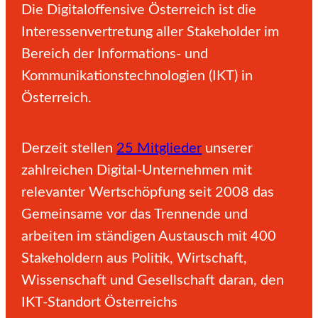
Die Digitaloffensive Österreich ist die
f
Interessenvertretung aller Stakeholder im
Bereich der Informations- und
f
Kommunikationstechnologien (IKT) in
Österreich.
e
Derzeit stellen
25 Mitglieder
unserer
zahlreichen Digital-Unternehmen mit
n
relevanter Wertschöpfung seit 2008
das
Gemeinsame vor das Trennende und
s
arbeiten im ständigen Austausch mit 400
Stakeholdern aus Politik, Wirtschaft,
Wissenschaft und Gesellschaft daran, den
i
IKT-Standort Österreichs