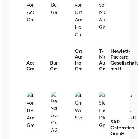
Oracle
T-
Hewlett-
Austria
Mobile
Packard
Accenture
Bundesrechenzentrum
Holding
Austria
Gesellschaft
GmbH
GmbH
GmbH
GmbH
mbH
SAP
Österreich
GmbH