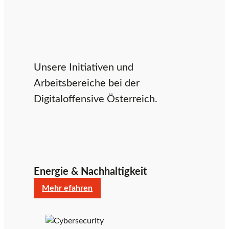
r
t
Unsere Initiativen und
Arbeitsbereiche bei der
s
Digitaloffensive Österreich.
e
Energie & Nachhaltigkeit
i
:
Mehr efahren
Energie
t
&
Nachhaltigkeit