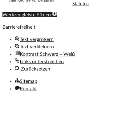
Alle Rechte vorbehalten
Statuten
v
e
Werkzeugleiste öffnen
Ö
Barrierefreiheit
s
t
Text vergrößern
e
Text verkleinern
r
Kontrast Schwarz + Weiß
r
Links unterstreichen
e
Zurücksetzen
i
c
Sitemap
h
Kontakt