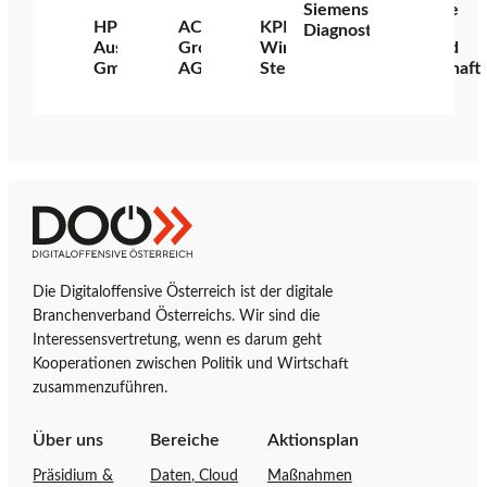
Siemens Healthcare
HP
ACP
KPMG Austria GmbH
Diagnostics GmbH
Austria
Group
Wirtschaftsprüfungs- und
GmbH
AG
Steuerberatungsgesellschaft
Z
D
u
i
r
g
Die Digitaloffensive Österreich ist der digitale
S
i
Branchenverband Österreichs. Wir sind die
t
t
Interessensvertretung, wenn es darum geht
a
a
Kooperationen zwischen Politik und Wirtschaft
r
l
zusammenzuführen.
t
o
s
f
Über uns
Bereiche
Aktionsplan
e
f
Präsidium &
Daten, Cloud
Maßnahmen
i
e