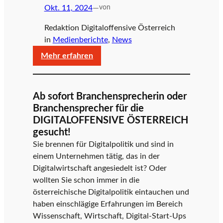
Okt. 11, 2024
—
von
Redaktion Digitaloffensive Österreich
in
Medienberichte
, 
News
:
Mehr erfahren
Neue
Bundesregierung:
Digitalisierungs-
Ab sofort Branchensprecherin oder
Anstrengungen
Branchensprecher für die
verdoppeln
DIGITALOFFENSIVE ÖSTERREICH
um
gesucht!
staatliche
Sie brennen für Digitalpolitik und sind in
Leistungsfähigkeit
einem Unternehmen tätig, das in der
zu
Digitalwirtschaft angesiedelt ist? Oder
erhalten
wollten Sie schon immer in die
österreichische Digitalpolitik eintauchen und
haben einschlägige Erfahrungen im Bereich
Wissenschaft, Wirtschaft, Digital-Start-Ups