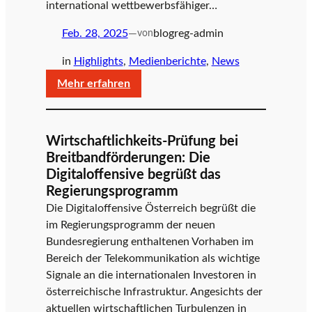
international wettbewerbsfähiger…
Feb. 28, 2025
—
blogreg-admin
von
in
Highlights
, 
Medienberichte
, 
News
:
Mehr erfahren
Digitaloffensive
Österreich
begrüßt
Wirtschaftlichkeits-Prüfung bei
Digitalisierungsvorhaben
Breitbandförderungen: Die
der
Digitaloffensive begrüßt das
neuen
Regierungsprogramm
Bundesregierung
Die Digitaloffensive Österreich begrüßt die
im Regierungsprogramm der neuen
Bundesregierung enthaltenen Vorhaben im
Bereich der Telekommunikation als wichtige
Signale an die internationalen Investoren in
österreichische Infrastruktur. Angesichts der
aktuellen wirtschaftlichen Turbulenzen in