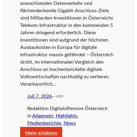
anwachsenden Datenverkehr und
flächendeckende Gigabit-Anschluss-Ziele
r
sind Milliarden-Investitionen in Österreichs
Telekom-Infrastruktur in den kommenden 5
Jahren dringend erforderlich. Diese
t
Investitionen sind aufgrund der höchsten
Ausbaukosten in Europa für digitale
Infrastruktur massiv gefährdet – Österreich
s
droht, im internationalen Vergleich den
Anschluss an hochentwickelte digitale
Volkswirtschaften nachhaltig zu verlieren.
e
Verantwortlich…
Juli 7, 2026
—
von
i
Redaktion Digitaloffensive Österreich
in
Allgemein
, 
Highlights
, 
Medienberichte
, 
News
t
:
Mehr erfahren