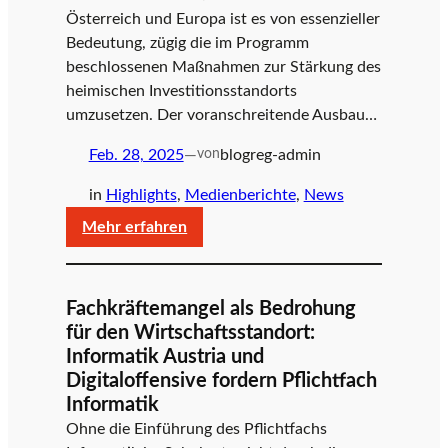
Österreich und Europa ist es von essenzieller
Bedeutung, zügig die im Programm
beschlossenen Maßnahmen zur Stärkung des
heimischen Investitionsstandorts
umzusetzen. Der voranschreitende Ausbau…
Feb. 28, 2025
—
blogreg-admin
von
in
Highlights
, 
Medienberichte
, 
News
:
Mehr erfahren
Wirtschaftlichkeits-
Prüfung
bei
Fachkräftemangel als Bedrohung
Breitbandförderungen:
für den Wirtschaftsstandort:
Die
Informatik Austria und
Digitaloffensive
Digitaloffensive fordern Pflichtfach
begrüßt
Informatik
das
Ohne die Einführung des Pflichtfachs
Regierungsprogramm