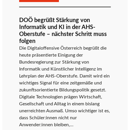
Neues
Telekomgesetz:
e
Notwendige
DOÖ begrüßt Stärkung von
4
Informatik und KI in der AHS-
Milliarden
d
Oberstufe – nächster Schritt muss
an
folgen
Investitionen
Die Digitaloffensive Österreich begrüßt die
in
e
heute präsentierte Einigung der
Österreichs
Bundesregierung zur Stärkung von
Infrastruktur
Informatik und Künstlicher Intelligenz im
akut
r
Lehrplan der AHS-Oberstufe. Damit wird ein
gefährdet
wichtiges Signal für eine zeitgemäße und
zukunftsorientierte Bildungspolitik gesetzt.
D
Digitale Technologien prägen Wirtschaft,
Gesellschaft und Alltag in einem bislang
unerreichten Ausmaß. Umso wichtiger ist es,
dass Schüler:innen nicht nur
i
Anwender:innen bleiben,…