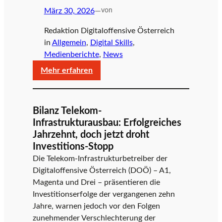
März 30, 2026
—
von
g
Redaktion Digitaloffensive Österreich
in
Allgemein
, 
Digital Skills
, 
i
Medienberichte
, 
News
:
Mehr erfahren
DOÖ
t
begrüßt
Stärkung
Bilanz Telekom-
von
Infrastrukturausbau: Erfolgreiches
a
Informatik
Jahrzehnt, doch jetzt droht
und
Investitions-Stopp
KI
Die Telekom-Infrastrukturbetreiber der
l
in
Digitaloffensive Österreich (DOÖ) – A1,
der
Magenta und Drei – präsentieren die
AHS-
Investitionserfolge der vergangenen zehn
o
Oberstufe
Jahre, warnen jedoch vor den Folgen
–
zunehmender Verschlechterung der