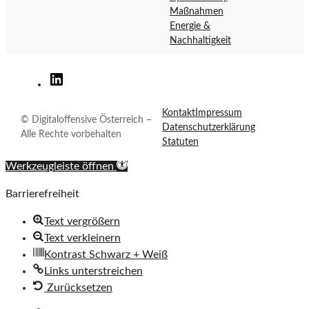
a
r
Maßnahmen
l
e
Energie &
o
i
Nachhaltigkeit
f
c
f
h
Digitaloffensive
e
Österreich
n
auf
Kontakt
Impressum
© Digitaloffensive Österreich –
s
Datenschutzerklärung
LinkedIn
Alle Rechte vorbehalten
i
Statuten
v
Werkzeugleiste öffnen
e
Ö
Barrierefreiheit
s
Text vergrößern
t
Text verkleinern
e
Kontrast Schwarz + Weiß
r
Links unterstreichen
r
Zurücksetzen
e
i