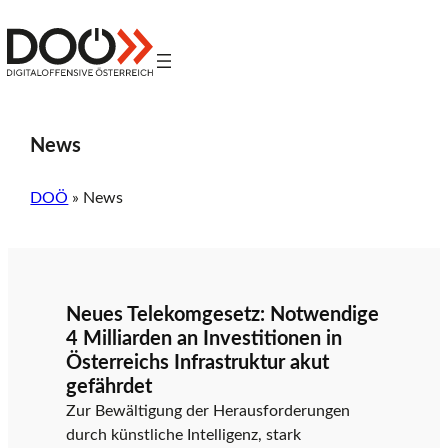
Zum
Inhalt
Z
springen
Digitaloffensive
Österreich
u
News
r
DOÖ
»
News
S
Neues Telekomgesetz: Notwendige
4 Milliarden an Investitionen in
t
Österreichs Infrastruktur akut
gefährdet
Zur Bewältigung der Herausforderungen
a
durch künstliche Intelligenz, stark