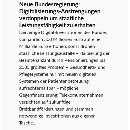
Bedrohung
Neue Bundesregierung:
für
Digitalisierungs-Anstrengungen
den
verdoppeln um staatliche
Wirtschaftsstandort:
Leistungsfähigkeit zu erhalten
Informatik
Derzeitige Digital-Investitionen des Bundes
Austria
von jährlich 500 Millionen Euro auf eine
und
Milliarde Euro erhöhen, sonst drohen
Digitaloffensive
staatliche Leistungsausfälle – Halbierung der
fordern
Beamtenanzahl durch Pensionierungen bis
Pflichtfach
2035 größtes Problem – Gesundheits- und
Informatik
Pflegesysteme nur mit neuen digitalen
Systemen der Patientenbetreuung
aufrechterhaltbar – mögliche
Gegenfinanzierung: Telekomunternehmen
verzichten auf zukünftige
Breitbandförderungen und stemmen
notwendige Investitionen aus eigener
Tasche…