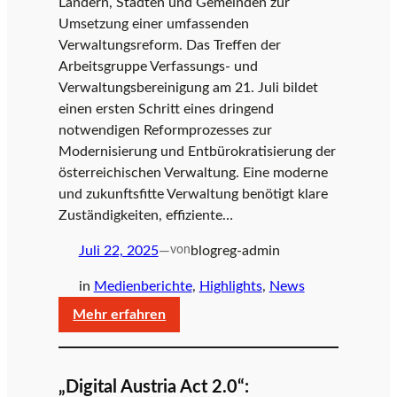
Ländern, Städten und Gemeinden zur
Stopp
v
Umsetzung einer umfassenden
Verwaltungsreform. Das Treffen der
Arbeitsgruppe Verfassungs- und
e
Verwaltungsbereinigung am 21. Juli bildet
einen ersten Schritt eines dringend
notwendigen Reformprozesses zur
Modernisierung und Entbürokratisierung der
Ö
österreichischen Verwaltung. Eine moderne
und zukunftsfitte Verwaltung benötigt klare
Zuständigkeiten, effiziente…
s
Juli 22, 2025
—
blogreg-admin
von
t
in
Medienberichte
, 
Highlights
, 
News
:
Mehr erfahren
Digitaloffensive
e
Österreich
unterstützt
„Digital Austria Act 2.0“: