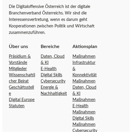
r
g
DIGITALOFFENSIVE
Die Digitaloffensive Österreich ist der digitale
S
i
ÖSTERREICH
Branchenverband Österreichs. Wir sind die
t
t
gesucht!
Interessensvertretung, wenn es darum geht
a
a
Kooperationen zwischen Politik und Wirtschaft
r
l
zusammenzuführen.
t
o
s
f
Über uns
Bereiche
Aktionsplan
e
f
Präsidium &
Daten, Cloud
Maßnahmen
i
e
Vorstände
& KI
Infrastruktur
t
n
Mitglieder
E-Health
&
e
s
Wissenschaftli
Digital Skills
Konnektivität
d
i
cher Beirat
Cybersecurity
Maßnahmen
e
v
Geschäftsstell
Energie &
Daten, Cloud
r
e
e
Nachhaltigkeit
& KI
D
Ö
Digital Europe
Maßnahmen
Statuten
E-Health
i
s
Maßnahmen
g
t
Digital Skills
i
e
Maßnahmen
t
r
Cybersecurity