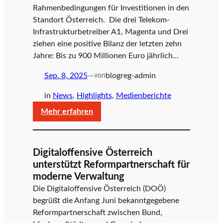
nächster
Rahmenbedingungen für Investitionen in den
f
Schritt
Standort Österreich. Die drei Telekom-
muss
Infrastrukturbetreiber A1, Magenta und Drei
folgen
ziehen eine positive Bilanz der letzten zehn
f
Jahre: Bis zu 900 Millionen Euro jährlich…
Sep. 8, 2025
—
blogreg-admin
von
e
in
News
, 
Highlights
, 
Medienberichte
:
Mehr erfahren
Bilanz
n
Telekom-
Infrastrukturausbau:
Digitaloffensive Österreich
Erfolgreiches
s
unterstützt Reformpartnerschaft für
Jahrzehnt,
moderne Verwaltung
doch
Die Digitaloffensive Österreich (DOÖ)
jetzt
i
begrüßt die Anfang Juni bekanntgegebene
droht
Reformpartnerschaft zwischen Bund,
Investitions-