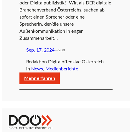
oder Digitalpublizistik? Wir, als DER digitale
Branchenverband Österreichs, suchen ab
sofort einen Sprecher oder eine
Sprecherin, der/die unsere
Außenkommunikation in enger
Zusammenarbeit…
Sep. 17, 2024
—
von
Redaktion Digitaloffensive Österreich
in
News
, 
Medienberichte
:
Mehr erfahren
Ab
sofort
Branchensprecherin
oder
Branchensprecher
Z
D
für
u
i
die