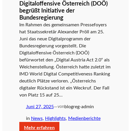
Reformpartnerschaft
Digitaloffensive Österreich (DOÖ)
r
für
begrüßt Initiative der
moderne
Bundesregierung
Verwaltung
Im Rahmen des gemeinsamen Pressefoyers
r
hat Staatssekretär Alexander Pröll am 25.
Juni das neue Digitalprogramm der
Bundesregierung vorgestellt. Die
e
Digitaloffensive Österreich (DOÖ)
befürwortet den „Digital Austria Act 2.0“ als
Weichenstellung. Österreich hatte zuletzt im
i
IMD World Digital Competitiveness Ranking
deutlich Plätze verloren. „Österreichs
digitaler Rückstand ist ein Weckruf. Der Fall
c
von Platz 15 auf 25…
Juni 27, 2025
—
blogreg-admin
von
h
in
News
, 
Highlights
, 
Medienberichte
:
Mehr erfahren