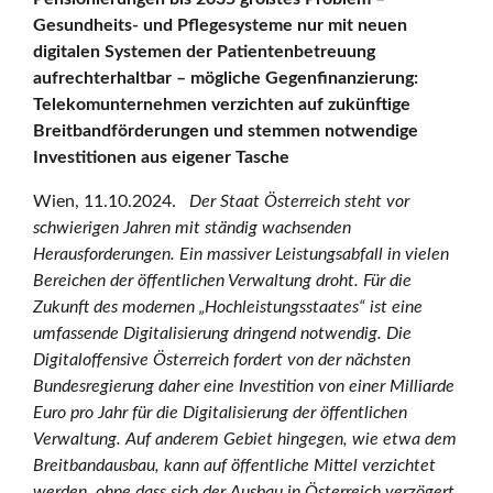
Gesundheits- und Pflegesysteme nur mit neuen
e
digitalen Systemen der Patientenbetreuung
aufrechterhaltbar – mögliche Gegenfinanzierung:
Telekomunternehmen verzichten auf zukünftige
d
Breitbandförderungen und stemmen notwendige
Investitionen aus eigener Tasche
Wien, 11.10.2024.
Der Staat Österreich steht vor
e
schwierigen Jahren mit ständig wachsenden
Herausforderungen. Ein massiver Leistungsabfall in vielen
Bereichen der öffentlichen Verwaltung droht. Für die
r
Zukunft des modernen „Hochleistungsstaates“ ist eine
umfassende Digitalisierung dringend notwendig. Die
Digitaloffensive Österreich fordert von der nächsten
D
Bundesregierung daher eine Investition von einer Milliarde
Euro pro Jahr für die Digitalisierung der öffentlichen
Verwaltung. Auf anderem Gebiet hingegen, wie etwa dem
i
Breitbandausbau, kann auf öffentliche Mittel verzichtet
werden, ohne dass sich der Ausbau in Österreich verzögert.