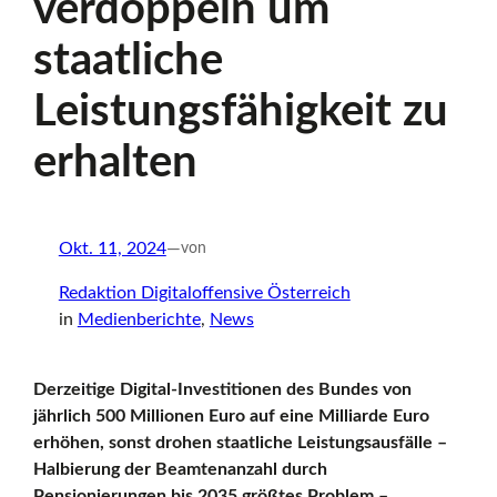
verdoppeln um
r
staatliche
Leistungsfähigkeit zu
t
erhalten
s
Okt. 11, 2024
—
von
e
Redaktion Digitaloffensive Österreich
in
Medienberichte
, 
News
i
Derzeitige Digital-Investitionen des Bundes von
jährlich 500 Millionen Euro auf eine Milliarde Euro
erhöhen, sonst drohen staatliche Leistungsausfälle –
t
Halbierung der Beamtenanzahl durch
Pensionierungen bis 2035 größtes Problem –