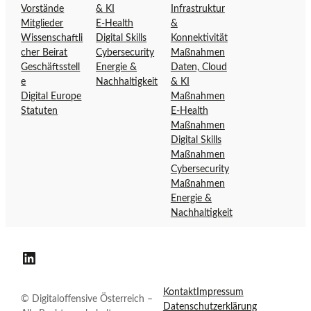
Vorstände
& KI
Infrastruktur
t
n
Mitglieder
E-Health
&
e
s
Wissenschaftli
Digital Skills
Konnektivität
d
i
cher Beirat
Cybersecurity
Maßnahmen
e
v
Geschäftsstell
Energie &
Daten, Cloud
r
e
e
Nachhaltigkeit
& KI
D
Ö
Digital Europe
Maßnahmen
Statuten
E-Health
i
s
Maßnahmen
g
t
Digital Skills
i
e
Maßnahmen
t
r
Cybersecurity
a
r
Maßnahmen
l
e
Energie &
o
i
Nachhaltigkeit
f
c
f
h
Digitaloffensive Österreich auf LinkedIn
e
n
Kontakt
Impressum
s
© Digitaloffensive Österreich –
Datenschutzerklärung