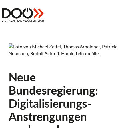
Zum
Inhalt
Z
springen
Digitaloffensive
Österreich
u
r
Neue
S
Bundesregierung:
t
Digitalisierungs-
Anstrengungen
a