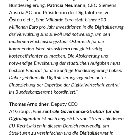
Bundesregierung.
Patricia Neumann
, CEO Siemens
f
Austria AG und Präsidentin der Digitaloffensive
Österreich:
„Eine Milliarde Euro statt bisher 500
Millionen Euro pro Jahr Investitionen in die Digitalisierung
f
der Verwaltung sind sinvoll und notwendig, um den
modernen Hochleistungsstaat Österreich für die
kommenden Jahre abzusichern und gleichzeitig
e
kosteneffizienter zu machen. Die Absicherung und
notwendige Erweiterung der staatlichen Aufgaben muss
höchste Priorität für die künftige Bundesregierung haben.
n
Daher gehören die Digitalisierungsagenden unter
Einbeziehung der Expertise der Digitalwirtschaft zentral
im Bundeskanzleramt koordiniert.“
s
Thomas Arnoldner
, Deputy CEO
A1Group:
„Eine
zentrale Governance-Struktur für die
Digitalagenden
ist auch angesichts von 15 verschiedenen
i
EU-Rechtsakten in diesem Bereich notwendig, um
Strukturen zu vereinfachen und die Digitalisierung in