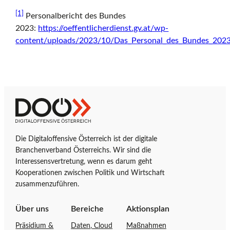
[1]
Personalbericht des Bundes
2023:
https://oeffentlicherdienst.gv.at/wp-
content/uploads/2023/10/Das_Personal_des_Bundes_2023
Z
D
u
i
r
g
Die Digitaloffensive Österreich ist der digitale
S
i
Branchenverband Österreichs. Wir sind die
t
t
Interessensvertretung, wenn es darum geht
a
a
Kooperationen zwischen Politik und Wirtschaft
r
l
zusammenzuführen.
t
o
s
f
Über uns
Bereiche
Aktionsplan
e
f
Präsidium &
Daten, Cloud
Maßnahmen
i
e