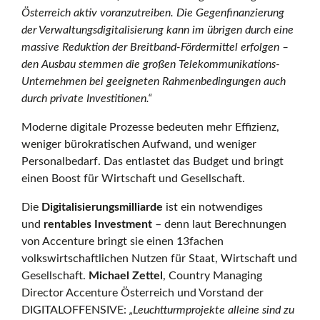
Österreich aktiv voranzutreiben. Die Gegenfinanzierung
v
der Verwaltungsdigitalisierung kann im übrigen durch eine
massive Reduktion der Breitband-Fördermittel erfolgen –
den Ausbau stemmen die großen Telekommunikations-
e
Unternehmen bei geeigneten Rahmenbedingungen auch
durch private Investitionen.“
Ö
Moderne digitale Prozesse bedeuten mehr Effizienz,
weniger bürokratischen Aufwand, und weniger
Personalbedarf. Das entlastet das Budget und bringt
s
einen Boost für Wirtschaft und Gesellschaft.
Die
Digitalisierungsmilliarde
ist ein notwendiges
und
rentables Investment
– denn laut Berechnungen
t
von Accenture bringt sie einen 13fachen
volkswirtschaftlichen Nutzen für Staat, Wirtschaft und
Gesellschaft.
Michael Zettel
, Country Managing
e
Director Accenture Österreich und Vorstand der
DIGITALOFFENSIVE:
„Leuchtturmprojekte alleine sind zu