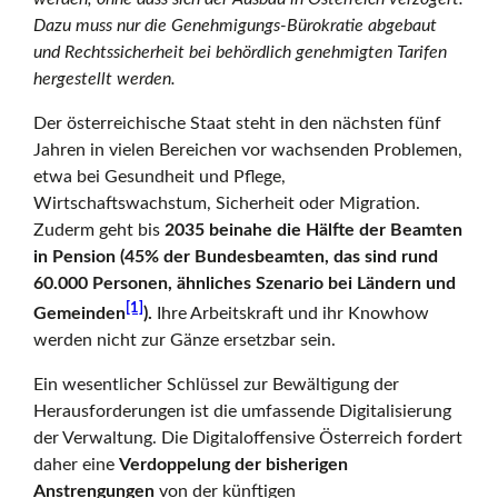
Dazu muss nur die Genehmigungs-Bürokratie abgebaut
g
und Rechtssicherheit bei behördlich genehmigten Tarifen
hergestellt werden.
i
Der österreichische Staat steht in den nächsten fünf
Jahren in vielen Bereichen vor wachsenden Problemen,
etwa bei Gesundheit und Pflege,
t
Wirtschaftswachstum, Sicherheit oder Migration.
Zuderm geht bis
2035 beinahe die Hälfte der Beamten
in Pension (45% der Bundesbeamten, das sind rund
a
60.000 Personen, ähnliches Szenario bei Ländern und
[1]
Gemeinden
).
Ihre Arbeitskraft und ihr Knowhow
werden nicht zur Gänze ersetzbar sein.
l
Ein wesentlicher Schlüssel zur Bewältigung der
Herausforderungen ist die umfassende Digitalisierung
der Verwaltung. Die Digitaloffensive Österreich fordert
o
daher eine
Verdoppelung der bisherigen
Anstrengungen
von der künftigen