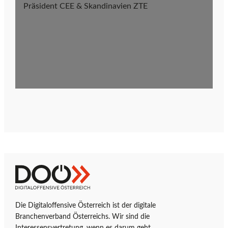
Präsident CEE & Skandinavien ZTE
e
d
e
r
D
Z
D
u
i
r
g
Die Digitaloffensive Österreich ist der digitale
i
S
i
Branchenverband Österreichs. Wir sind die
t
t
Interessensvertretung, wenn es darum geht