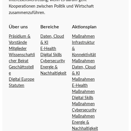
a
a
Kooperationen zwischen Politik und Wirtschaft
r
l
g
zusammenzuführen.
t
o
s
f
Über uns
Bereiche
Aktionsplan
e
f
i
Präsidium &
Daten, Cloud
Maßnahmen
i
e
Vorstände
& KI
Infrastruktur
t
n
Mitglieder
E-Health
&
e
s
t
Wissenschaftli
Digital Skills
Konnektivität
d
i
cher Beirat
Cybersecurity
Maßnahmen
e
v
Geschäftsstell
Energie &
Daten, Cloud
r
e
e
Nachhaltigkeit
& KI
a
D
Ö
Digital Europe
Maßnahmen
Statuten
E-Health
i
s
Maßnahmen
g
t
l
Digital Skills
i
e
Maßnahmen
t
r
Cybersecurity
a
r
Maßnahmen
o
l
e
Energie &
o
i
Nachhaltigkeit