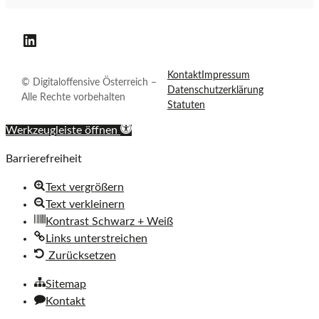
f
c
f
f
h
Digitaloffensive Österreich auf LinkedIn
e
n
f
Kontakt
Impressum
s
© Digitaloffensive Österreich –
Datenschutzerklärung
i
Alle Rechte vorbehalten
Statuten
v
e
e
Werkzeugleiste öffnen
Ö
Barrierefreiheit
s
n
t
Text vergrößern
e
Text verkleinern
r
Kontrast Schwarz + Weiß
s
r
Links unterstreichen
e
Zurücksetzen
i
i
c
Sitemap
h
Kontakt