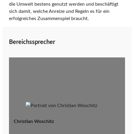
die Umwelt bestens genutzt werden und beschäftigt
sich damit, welche Anreize und Regeln es für ein
r
erfolgreiches Zusammenspiel braucht.
t
Bereichssprecher
s
e
i
Christian Woschitz
t