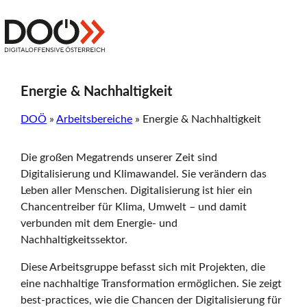
Zum
Inhalt
Z
springen
Digitaloffensive
Österreich
u
Energie & Nachhaltigkeit
DOÖ
»
Arbeitsbereiche
»
Energie & Nachhaltigkeit
r
Die großen Megatrends unserer Zeit sind
Digitalisierung und Klimawandel. Sie verändern das
S
Leben aller Menschen. Digitalisierung ist hier ein
Chancentreiber für Klima, Umwelt – und damit
verbunden mit dem Energie- und
t
Nachhaltigkeitssektor.
Diese Arbeitsgruppe befasst sich mit Projekten, die
eine nachhaltige Transformation ermöglichen. Sie zeigt
a
best-practices, wie die Chancen der Digitalisierung für