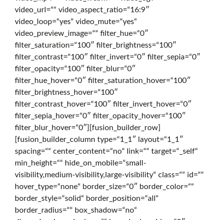
video_url=““ video_aspect_ratio=“16:9″
e
video_loop=“yes“ video_mute=“yes“
video_preview_image=““ filter_hue=“0″
filter_saturation=“100″ filter_brightness=“100″
d
filter_contrast=“100″ filter_invert=“0″ filter_sepia=“0″
filter_opacity=“100″ filter_blur=“0″
filter_hue_hover=“0″ filter_saturation_hover=“100″
e
filter_brightness_hover=“100″
filter_contrast_hover=“100″ filter_invert_hover=“0″
filter_sepia_hover=“0″ filter_opacity_hover=“100″
r
filter_blur_hover=“0″][fusion_builder_row]
[fusion_builder_column type=“1_1″ layout=“1_1″
spacing=““ center_content=“no“ link=““ target=“_self“
D
min_height=““ hide_on_mobile=“small-
visibility,medium-visibility,large-visibility“ class=““ id=““
hover_type=“none“ border_size=“0″ border_color=““
border_style=“solid“ border_position=“all“
i
border_radius=““ box_shadow=“no“