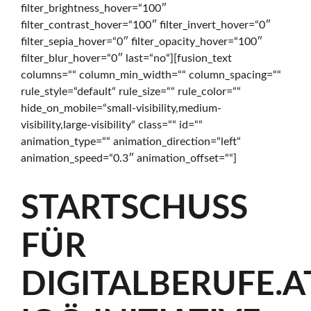
filter_brightness_hover=“100″
f
filter_contrast_hover=“100″ filter_invert_hover=“0″
filter_sepia_hover=“0″ filter_opacity_hover=“100″
filter_blur_hover=“0″ last=“no“][fusion_text
f
columns=““ column_min_width=““ column_spacing=““
rule_style=“default“ rule_size=““ rule_color=““
hide_on_mobile=“small-visibility,medium-
e
visibility,large-visibility“ class=““ id=““
animation_type=““ animation_direction=“left“
animation_speed=“0.3″ animation_offset=““]
n
STARTSCHUSS
s
FÜR
DIGITALBERUFE.AT
i