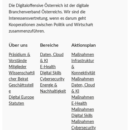
Die Digitaloffensive Österreich ist der digitale
S
i
Branchenverband Österreichs. Wir sind die
t
t
Interessensvertretung, wenn es darum geht
a
a
Kooperationen zwischen Politik und Wirtschaft
r
l
zusammenzuführen.
t
o
s
f
Über uns
Bereiche
Aktionsplan
e
f
Präsidium &
Daten, Cloud
Maßnahmen
i
e
Vorstände
& KI
Infrastruktur
t
n
Mitglieder
E-Health
&
e
s
Wissenschaftli
Digital Skills
Konnektivität
d
i
cher Beirat
Cybersecurity
Maßnahmen
e
v
Geschäftsstell
Energie &
Daten, Cloud
r
e
e
Nachhaltigkeit
& KI
D
Ö
Digital Europe
Maßnahmen
Statuten
E-Health
i
s
Maßnahmen
g
t
Digital Skills
i
e
Maßnahmen
t
r
Cybersecurity