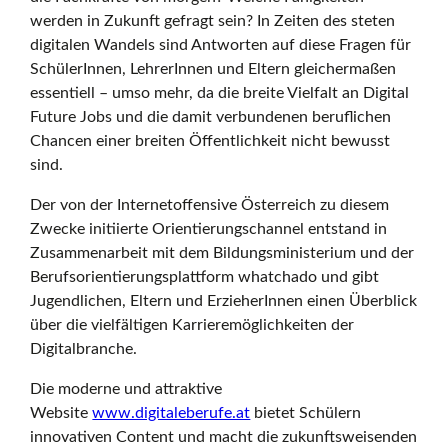
r
werden in Zukunft gefragt sein? In Zeiten des steten
digitalen Wandels sind Antworten auf diese Fragen für
SchülerInnen, LehrerInnen und Eltern gleichermaßen
essentiell – umso mehr, da die breite Vielfalt an Digital
r
Future Jobs und die damit verbundenen beruflichen
Chancen einer breiten Öffentlichkeit nicht bewusst
sind.
e
Der von der Internetoffensive Österreich zu diesem
Zwecke initiierte Orientierungschannel
entstand in
i
Zusammenarbeit mit dem Bildungsministerium und der
Berufsorientierungsplattform whatchado und gibt
Jugendlichen, Eltern und ErzieherInnen einen Überblick
c
über die vielfältigen Karrieremöglichkeiten der
Digitalbranche.
Die moderne und attraktive
h
Website
www.digitaleberufe.at
bietet Schülern
innovativen Content und macht die zukunftsweisenden