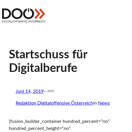
Zum
Inhalt
Z
springen
Digitaloffensive
Österreich
u
Startschuss für
r
Digitalberufe
S
Juni 14, 2019
—
von
t
Redaktion Digitaloffensive Österreich
in
News
[fusion_builder_container hundred_percent=“no“
a
hundred_percent_height=“no“