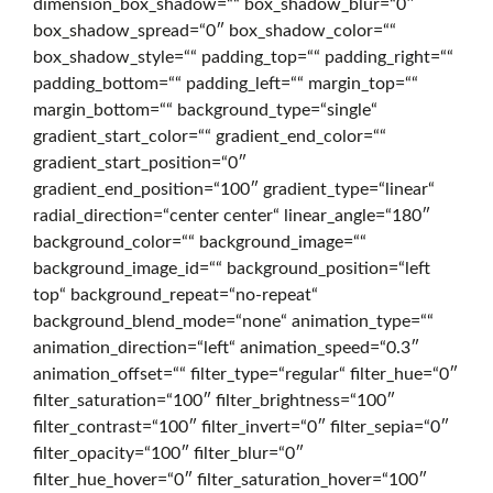
dimension_box_shadow=““ box_shadow_blur=“0″
box_shadow_spread=“0″ box_shadow_color=““
g
box_shadow_style=““ padding_top=““ padding_right=““
padding_bottom=““ padding_left=““ margin_top=““
margin_bottom=““ background_type=“single“
i
gradient_start_color=““ gradient_end_color=““
gradient_start_position=“0″
gradient_end_position=“100″ gradient_type=“linear“
t
radial_direction=“center center“ linear_angle=“180″
background_color=““ background_image=““
background_image_id=““ background_position=“left
a
top“ background_repeat=“no-repeat“
background_blend_mode=“none“ animation_type=““
animation_direction=“left“ animation_speed=“0.3″
l
animation_offset=““ filter_type=“regular“ filter_hue=“0″
filter_saturation=“100″ filter_brightness=“100″
filter_contrast=“100″ filter_invert=“0″ filter_sepia=“0″
o
filter_opacity=“100″ filter_blur=“0″
filter_hue_hover=“0″ filter_saturation_hover=“100″