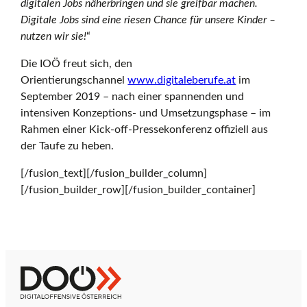
digitalen Jobs näherbringen und sie greifbar machen.
Digitale Jobs sind eine riesen Chance für unsere Kinder –
nutzen wir sie!
“
Die IOÖ freut sich, den
Orientierungschannel
www.digitaleberufe.at
im
September 2019 – nach einer spannenden und
intensiven Konzeptions- und Umsetzungsphase – im
Rahmen einer Kick-off-Pressekonferenz offiziell aus
der Taufe zu heben.
[/fusion_text][/fusion_builder_column]
[/fusion_builder_row][/fusion_builder_container]
Z
D
u
i
r
g