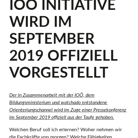
IOÖ INITIATIVE
v
WIRD IM
e
SEPTEMBER
2019 OFFIZIELL
Ö
VORGESTELLT
s
Der in Zusammenarbeit mit der IOÖ, dem
t
Bildungsministerium und watchado entstandene
Orienteriungschannel wird im Zuge einer Pressekonferenz
im September 2019 offiziell aus der Taufe gehoben.
e
Welchen Beruf soll ich erlernen? Woher nehmen wir
die Fachkräfte von morgen? Welche Fähigkeiten