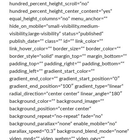
hundred_percent_height_scroll=“no“
hundred_percent_height_center_content=“yes“
r
equal_height_columns=“no“ menu_anchor=““
hide_on_mobile=“small-visibility,medium-
visibility,large-visibility“ status=“published“
t
publish_date=““ class=““ id=““ link_color=““
link_hover_color=““ border_size=““ border_color=““
border_style=“solid“ margin_top=““ margin_bottom=““
s
padding_top=““ padding_right=““ padding_bottom=““
padding_left=““ gradient_start_color=““
gradient_end_color=““ gradient_start_position=“0″
e
gradient_end_position=“100″ gradient_type=“linear“
radial_direction=“center center“ linear_angle=“180″
background_color=““ background_image=““
i
background_position=“center center“
background_repeat=“no-repeat“ fade=“no“
background_parallax=“none“ enable_mobile=“no“
t
parallax_speed=“0.3″ background_blend_mode=“none“
video_mp4=““ video_webm=““ video_ogv=““