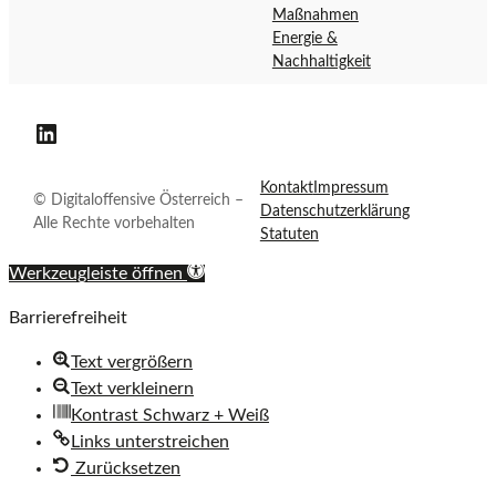
a
r
Maßnahmen
l
e
Energie &
o
i
Nachhaltigkeit
f
c
f
h
Digitaloffensive Österreich auf LinkedIn
e
n
Kontakt
Impressum
s
© Digitaloffensive Österreich –
Datenschutzerklärung
i
Alle Rechte vorbehalten
Statuten
v
e
Werkzeugleiste öffnen
Ö
Barrierefreiheit
s
t
Text vergrößern
e
Text verkleinern
r
Kontrast Schwarz + Weiß
r
Links unterstreichen
e
Zurücksetzen
i