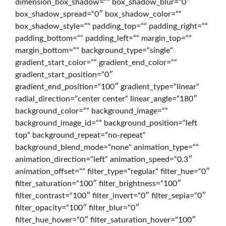
dimension_box_shadow=““ box_shadow_blur=“0″
box_shadow_spread=“0″ box_shadow_color=““
g
box_shadow_style=““ padding_top=““ padding_right=““
padding_bottom=““ padding_left=““ margin_top=““
margin_bottom=““ background_type=“single“
i
gradient_start_color=““ gradient_end_color=““
gradient_start_position=“0″
gradient_end_position=“100″ gradient_type=“linear“
t
radial_direction=“center center“ linear_angle=“180″
background_color=““ background_image=““
background_image_id=““ background_position=“left
a
top“ background_repeat=“no-repeat“
background_blend_mode=“none“ animation_type=““
animation_direction=“left“ animation_speed=“0.3″
l
animation_offset=““ filter_type=“regular“ filter_hue=“0″
filter_saturation=“100″ filter_brightness=“100″
filter_contrast=“100″ filter_invert=“0″ filter_sepia=“0″
o
filter_opacity=“100″ filter_blur=“0″
filter_hue_hover=“0″ filter_saturation_hover=“100″