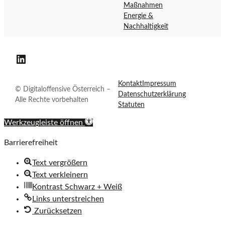
a
r
Maßnahmen
l
e
Energie &
o
i
Nachhaltigkeit
f
c
f
h
Digitaloffensive Österreich auf LinkedIn
e
n
Kontakt
Impressum
s
© Digitaloffensive Österreich –
Datenschutzerklärung
i
Alle Rechte vorbehalten
Statuten
v
e
Werkzeugleiste öffnen
Ö
Barrierefreiheit
s
t
Text vergrößern
e
Text verkleinern
r
Kontrast Schwarz + Weiß
r
Links unterstreichen
e
Zurücksetzen
i