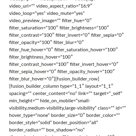
video_url=““ video_aspect_ratio=“16:9″
e
video_loop=“yes“ video_mute=“yes“
video_preview_image=““ filter_hue=“0″
filter_saturation=“100″ filter_brightness=“100″
d
filter_contrast=“100″ filter_invert=“0″ filter_sepia=“0″
filter_opacity=“100″ filter_blur=“0″
filter_hue_hover=“0″ filter_saturation_hover=“100″
e
filter_brightness_hover=“100″
filter_contrast_hover=“100″ filter_invert_hover=“0″
filter_sepia_hover=“0″ filter_opacity_hover=“100″
r
filter_blur_hover=“0″][fusion_builder_row]
[fusion_builder_column type=“1_1″ layout=“1_1″
spacing=““ center_content=“no“ link=““ target=“_self“
D
min_height=““ hide_on_mobile=“small-
visibility,medium-visibility,large-visibility“ class=““ id=““
hover_type=“none“ border_size=“0″ border_color=““
border_style=“solid“ border_position=“all“
i
border_radius=““ box_shadow=“no“