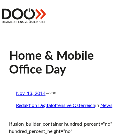
Zum
Inhalt
Z
springen
Digitaloffensive
Österreich
u
Home & Mobile
r
Office Day
S
Nov. 13, 2014
—
von
t
Redaktion Digitaloffensive Österreich
in
News
[fusion_builder_container hundred_percent=“no“
a
hundred_percent_height=“no“