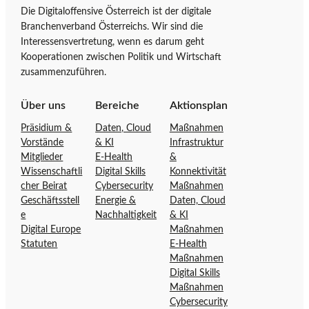
Die Digitaloffensive Österreich ist der digitale
S
i
Branchenverband Österreichs. Wir sind die
t
t
Interessensvertretung, wenn es darum geht
a
a
Kooperationen zwischen Politik und Wirtschaft
r
l
zusammenzuführen.
t
o
s
f
Über uns
Bereiche
Aktionsplan
e
f
Präsidium &
Daten, Cloud
Maßnahmen
i
e
Vorstände
& KI
Infrastruktur
t
n
Mitglieder
E-Health
&
e
s
Wissenschaftli
Digital Skills
Konnektivität
d
i
cher Beirat
Cybersecurity
Maßnahmen
e
v
Geschäftsstell
Energie &
Daten, Cloud
r
e
e
Nachhaltigkeit
& KI
D
Ö
Digital Europe
Maßnahmen
Statuten
E-Health
i
s
Maßnahmen
g
t
Digital Skills
i
e
Maßnahmen
t
r
Cybersecurity