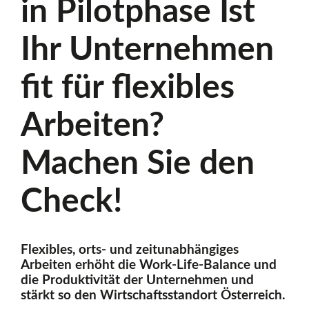
in Pilotphase Ist
v
Ihr Unternehmen
e
fit für flexibles
Arbeiten?
Ö
Machen Sie den
s
Check!
t
Flexibles, orts- und zeitunabhängiges
Arbeiten erhöht die Work-Life-Balance und
e
die Produktivität der Unternehmen und
stärkt so den Wirtschaftsstandort Österreich.