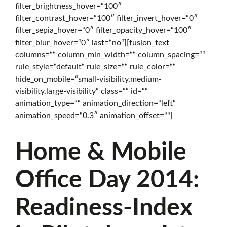
filter_brightness_hover=“100″
f
filter_contrast_hover=“100″ filter_invert_hover=“0″
filter_sepia_hover=“0″ filter_opacity_hover=“100″
filter_blur_hover=“0″ last=“no“][fusion_text
f
columns=““ column_min_width=““ column_spacing=““
rule_style=“default“ rule_size=““ rule_color=““
hide_on_mobile=“small-visibility,medium-
e
visibility,large-visibility“ class=““ id=““
animation_type=““ animation_direction=“left“
animation_speed=“0.3″ animation_offset=““]
n
Home & Mobile
s
Office Day 2014:
Readiness-Index
i