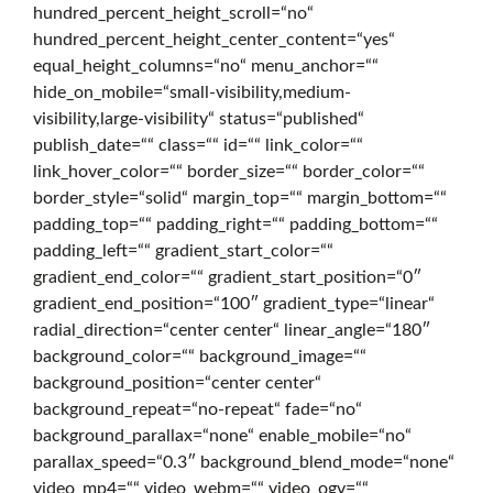
hundred_percent_height_scroll=“no“
hundred_percent_height_center_content=“yes“
r
equal_height_columns=“no“ menu_anchor=““
hide_on_mobile=“small-visibility,medium-
visibility,large-visibility“ status=“published“
t
publish_date=““ class=““ id=““ link_color=““
link_hover_color=““ border_size=““ border_color=““
border_style=“solid“ margin_top=““ margin_bottom=““
s
padding_top=““ padding_right=““ padding_bottom=““
padding_left=““ gradient_start_color=““
gradient_end_color=““ gradient_start_position=“0″
e
gradient_end_position=“100″ gradient_type=“linear“
radial_direction=“center center“ linear_angle=“180″
background_color=““ background_image=““
i
background_position=“center center“
background_repeat=“no-repeat“ fade=“no“
background_parallax=“none“ enable_mobile=“no“
t
parallax_speed=“0.3″ background_blend_mode=“none“
video_mp4=““ video_webm=““ video_ogv=““