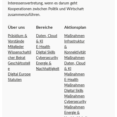
Interessensvertretung, wenn es darum geht
a
a
Kooperationen zwischen Politik und Wirtschaft
r
l
zusammenzuführen.
t
o
s
f
Über uns
Bereiche
Aktionsplan
e
f
Präsidium &
Daten, Cloud
Maßnahmen
i
e
Vorstände
& KI
Infrastruktur
t
n
Mitglieder
E-Health
&
e
s
Wissenschaftli
Digital Skills
Konnektivität
d
i
cher Beirat
Cybersecurity
Maßnahmen
e
v
Geschäftsstell
Energie &
Daten, Cloud
r
e
e
Nachhaltigkeit
& KI
D
Ö
Digital Europe
Maßnahmen
Statuten
E-Health
i
s
Maßnahmen
g
t
Digital Skills
i
e
Maßnahmen
t
r
Cybersecurity
a
r
Maßnahmen
l
e
Energie &