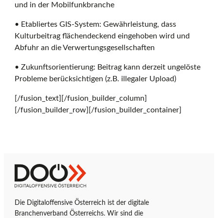
und in der Mobilfunkbranche
• Etabliertes GIS-System: Gewährleistung, dass
Kulturbeitrag flächendeckend eingehoben wird und
Abfuhr an die Verwertungsgesellschaften
• Zukunftsorientierung: Beitrag kann derzeit ungelöste
Probleme berücksichtigen (z.B. illegaler Upload)
[/fusion_text][/fusion_builder_column]
[/fusion_builder_row][/fusion_builder_container]
Z
D
u
i
r
g
Die Digitaloffensive Österreich ist der digitale
S
i
Branchenverband Österreichs. Wir sind die
t
t