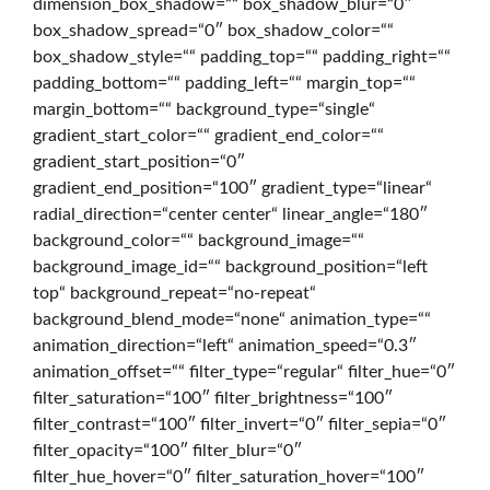
dimension_box_shadow=““ box_shadow_blur=“0″
box_shadow_spread=“0″ box_shadow_color=““
g
box_shadow_style=““ padding_top=““ padding_right=““
padding_bottom=““ padding_left=““ margin_top=““
margin_bottom=““ background_type=“single“
i
gradient_start_color=““ gradient_end_color=““
gradient_start_position=“0″
gradient_end_position=“100″ gradient_type=“linear“
t
radial_direction=“center center“ linear_angle=“180″
background_color=““ background_image=““
background_image_id=““ background_position=“left
a
top“ background_repeat=“no-repeat“
background_blend_mode=“none“ animation_type=““
animation_direction=“left“ animation_speed=“0.3″
l
animation_offset=““ filter_type=“regular“ filter_hue=“0″
filter_saturation=“100″ filter_brightness=“100″
filter_contrast=“100″ filter_invert=“0″ filter_sepia=“0″
o
filter_opacity=“100″ filter_blur=“0″
filter_hue_hover=“0″ filter_saturation_hover=“100″