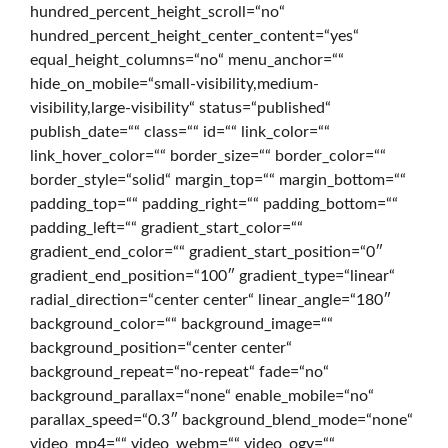
hundred_percent_height_scroll=“no“
hundred_percent_height_center_content=“yes“
r
equal_height_columns=“no“ menu_anchor=““
hide_on_mobile=“small-visibility,medium-
visibility,large-visibility“ status=“published“
t
publish_date=““ class=““ id=““ link_color=““
link_hover_color=““ border_size=““ border_color=““
border_style=“solid“ margin_top=““ margin_bottom=““
s
padding_top=““ padding_right=““ padding_bottom=““
padding_left=““ gradient_start_color=““
gradient_end_color=““ gradient_start_position=“0″
e
gradient_end_position=“100″ gradient_type=“linear“
radial_direction=“center center“ linear_angle=“180″
background_color=““ background_image=““
i
background_position=“center center“
background_repeat=“no-repeat“ fade=“no“
background_parallax=“none“ enable_mobile=“no“
t
parallax_speed=“0.3″ background_blend_mode=“none“
video_mp4=““ video_webm=““ video_ogv=““