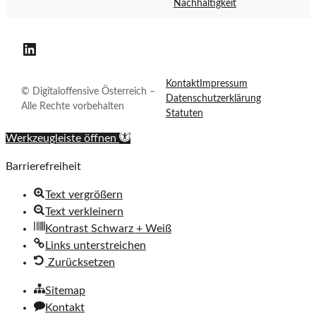
o
i
Nachhaltigkeit
f
c
f
h
Digitaloffensive Österreich auf LinkedIn
e
n
Kontakt
Impressum
s
© Digitaloffensive Österreich –
Datenschutzerklärung
i
Alle Rechte vorbehalten
Statuten
v
e
Werkzeugleiste öffnen
Ö
Barrierefreiheit
s
t
Text vergrößern
e
Text verkleinern
r
Kontrast Schwarz + Weiß
r
Links unterstreichen
e
Zurücksetzen
i
c
Sitemap
h
Kontakt