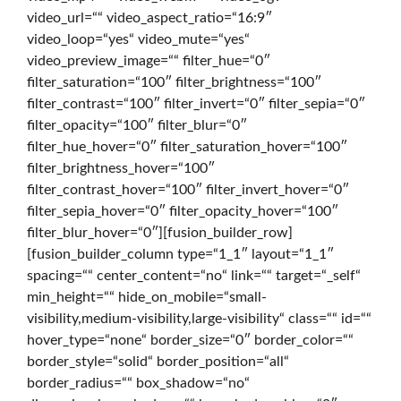
video_url=““ video_aspect_ratio=“16:9″
e
video_loop=“yes“ video_mute=“yes“
video_preview_image=““ filter_hue=“0″
filter_saturation=“100″ filter_brightness=“100″
d
filter_contrast=“100″ filter_invert=“0″ filter_sepia=“0″
filter_opacity=“100″ filter_blur=“0″
filter_hue_hover=“0″ filter_saturation_hover=“100″
e
filter_brightness_hover=“100″
filter_contrast_hover=“100″ filter_invert_hover=“0″
filter_sepia_hover=“0″ filter_opacity_hover=“100″
r
filter_blur_hover=“0″][fusion_builder_row]
[fusion_builder_column type=“1_1″ layout=“1_1″
spacing=““ center_content=“no“ link=““ target=“_self“
D
min_height=““ hide_on_mobile=“small-
visibility,medium-visibility,large-visibility“ class=““ id=““
hover_type=“none“ border_size=“0″ border_color=““
border_style=“solid“ border_position=“all“
i
border_radius=““ box_shadow=“no“