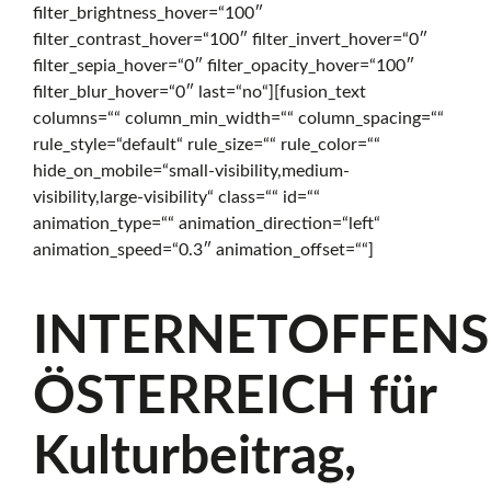
filter_brightness_hover=“100″
f
filter_contrast_hover=“100″ filter_invert_hover=“0″
filter_sepia_hover=“0″ filter_opacity_hover=“100″
filter_blur_hover=“0″ last=“no“][fusion_text
f
columns=““ column_min_width=““ column_spacing=““
rule_style=“default“ rule_size=““ rule_color=““
hide_on_mobile=“small-visibility,medium-
e
visibility,large-visibility“ class=““ id=““
animation_type=““ animation_direction=“left“
animation_speed=“0.3″ animation_offset=““]
n
INTERNETOFFENS
s
ÖSTERREICH für
i
Kulturbeitrag,