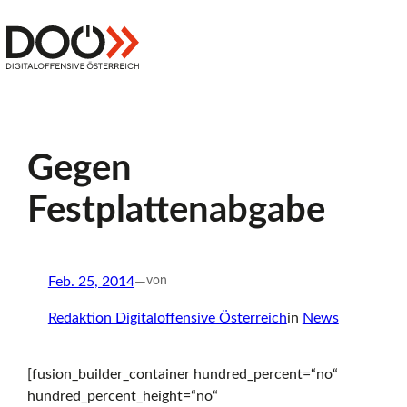
Zum
Inhalt
Z
springen
Digitaloffensive
Österreich
u
Gegen
r
Festplattenabgabe
S
Feb. 25, 2014
—
von
t
Redaktion Digitaloffensive Österreich
in
News
[fusion_builder_container hundred_percent=“no“
a
hundred_percent_height=“no“