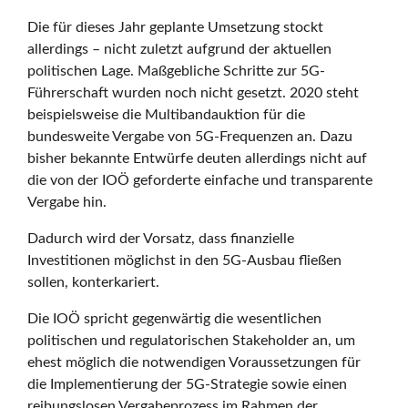
r
Die für dieses Jahr geplante Umsetzung stockt
allerdings – nicht zuletzt aufgrund der aktuellen
politischen Lage. Maßgebliche Schritte zur 5G-
r
Führerschaft wurden noch nicht gesetzt. 2020 steht
beispielsweise die Multibandauktion für die
bundesweite Vergabe von 5G-Frequenzen an. Dazu
e
bisher bekannte Entwürfe deuten allerdings nicht auf
die von der IOÖ geforderte einfache und transparente
Vergabe hin.
i
Dadurch wird der Vorsatz, dass finanzielle
Investitionen möglichst in den 5G-Ausbau fließen
sollen, konterkariert.
c
Die IOÖ spricht gegenwärtig die wesentlichen
politischen und regulatorischen Stakeholder an, um
h
ehest möglich die notwendigen Voraussetzungen für
die Implementierung der 5G-Strategie sowie einen
reibungslosen Vergabeprozess im Rahmen der