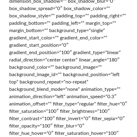
dimension_box_shadow=““ box_shadow_blur=“0″
box_shadow_spread=“0″ box_shadow_color=““
g
box_shadow_style=““ padding_top=““ padding_right=““
padding_bottom=““ padding_left=““ margin_top=““
margin_bottom=““ background_type=“single“
i
gradient_start_color=““ gradient_end_color=““
gradient_start_position=“0″
gradient_end_position=“100″ gradient_type=“linear“
t
radial_direction=“center center“ linear_angle=“180″
background_color=““ background_image=““
background_image_id=““ background_position=“left
a
top“ background_repeat=“no-repeat“
background_blend_mode=“none“ animation_type=““
animation_direction=“left“ animation_speed=“0.3″
l
animation_offset=““ filter_type=“regular“ filter_hue=“0″
filter_saturation=“100″ filter_brightness=“100″
filter_contrast=“100″ filter_invert=“0″ filter_sepia=“0″
o
filter_opacity=“100″ filter_blur=“0″
filter_hue_hover=“0″ filter_saturation_hover=“100″