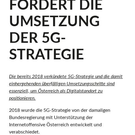
FORDERT DIE
v
UMSETZUNG
e
DER 5G-
STRATEGIE
Ö
s
Die bereits 2018
verkündete
5G-Strategie und die damit
einhergehenden überfälligen
Umsetzungsschritte
sind
essenziell,
um Österreich als Digitalstandort
zu
t
positionieren.
2018 wurde die 5G-Strategie von der damaligen
Bundesregierung mit Unterstützung der
e
Internetoffensive Österreich entwickelt und
verabschiedet.