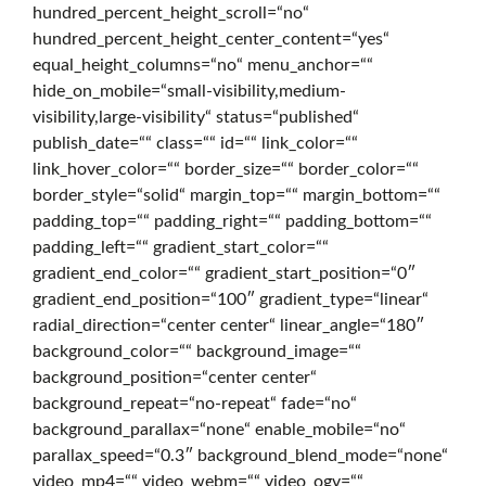
hundred_percent_height_scroll=“no“
hundred_percent_height_center_content=“yes“
r
equal_height_columns=“no“ menu_anchor=““
hide_on_mobile=“small-visibility,medium-
visibility,large-visibility“ status=“published“
t
publish_date=““ class=““ id=““ link_color=““
link_hover_color=““ border_size=““ border_color=““
border_style=“solid“ margin_top=““ margin_bottom=““
s
padding_top=““ padding_right=““ padding_bottom=““
padding_left=““ gradient_start_color=““
gradient_end_color=““ gradient_start_position=“0″
e
gradient_end_position=“100″ gradient_type=“linear“
radial_direction=“center center“ linear_angle=“180″
background_color=““ background_image=““
i
background_position=“center center“
background_repeat=“no-repeat“ fade=“no“
background_parallax=“none“ enable_mobile=“no“
t
parallax_speed=“0.3″ background_blend_mode=“none“
video_mp4=““ video_webm=““ video_ogv=““