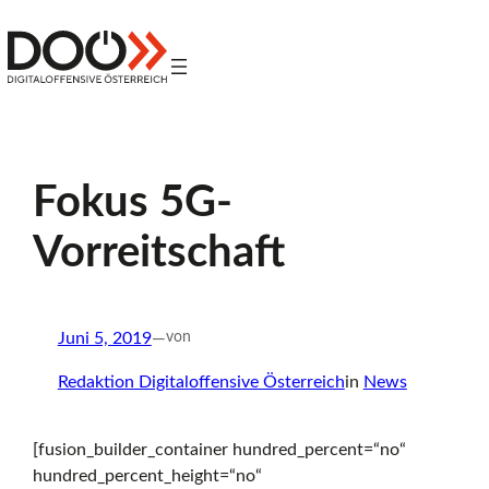
Zum
Inhalt
Z
springen
Digitaloffensive
Österreich
u
Fokus 5G-
r
Vorreitschaft
S
Juni 5, 2019
—
von
t
Redaktion Digitaloffensive Österreich
in
News
[fusion_builder_container hundred_percent=“no“
a
hundred_percent_height=“no“