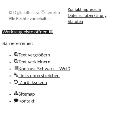
Österreich
n
auf
Kontakt
Impressum
© Digitaloffensive Österreich –
s
Datenschutzerklärung
LinkedIn
Alle Rechte vorbehalten
i
Statuten
v
Werkzeugleiste öffnen
e
Ö
Barrierefreiheit
s
Text vergrößern
t
Text verkleinern
e
Kontrast Schwarz + Weiß
r
Links unterstreichen
r
Zurücksetzen
e
i
Sitemap
c
Kontakt
h