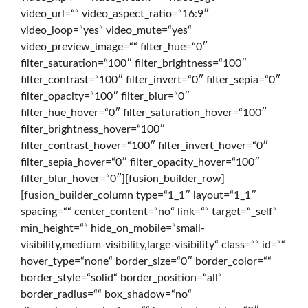
video_url=““ video_aspect_ratio=“16:9″
e
video_loop=“yes“ video_mute=“yes“
video_preview_image=““ filter_hue=“0″
filter_saturation=“100″ filter_brightness=“100″
d
filter_contrast=“100″ filter_invert=“0″ filter_sepia=“0″
filter_opacity=“100″ filter_blur=“0″
filter_hue_hover=“0″ filter_saturation_hover=“100″
e
filter_brightness_hover=“100″
filter_contrast_hover=“100″ filter_invert_hover=“0″
filter_sepia_hover=“0″ filter_opacity_hover=“100″
r
filter_blur_hover=“0″][fusion_builder_row]
[fusion_builder_column type=“1_1″ layout=“1_1″
spacing=““ center_content=“no“ link=““ target=“_self“
D
min_height=““ hide_on_mobile=“small-
visibility,medium-visibility,large-visibility“ class=““ id=““
hover_type=“none“ border_size=“0″ border_color=““
border_style=“solid“ border_position=“all“
i
border_radius=““ box_shadow=“no“