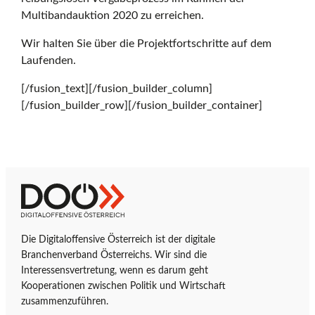
Multibandauktion 2020 zu erreichen.
Wir halten Sie über die Projektfortschritte auf dem
Laufenden.
[/fusion_text][/fusion_builder_column]
[/fusion_builder_row][/fusion_builder_container]
Z
D
u
i
r
g
Die Digitaloffensive Österreich ist der digitale
S
i
Branchenverband Österreichs. Wir sind die
t
t
Interessensvertretung, wenn es darum geht
a
a
Kooperationen zwischen Politik und Wirtschaft
r
l
zusammenzuführen.
t
o