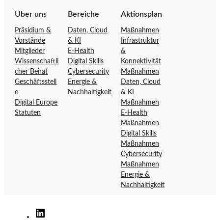
s
f
Über uns
Bereiche
Aktionsplan
e
f
Präsidium &
Daten, Cloud
Maßnahmen
i
e
Vorstände
& KI
Infrastruktur
t
n
Mitglieder
E-Health
&
e
s
Wissenschaftli
Digital Skills
Konnektivität
d
i
cher Beirat
Cybersecurity
Maßnahmen
e
v
Geschäftsstell
Energie &
Daten, Cloud
r
e
e
Nachhaltigkeit
& KI
D
Ö
Digital Europe
Maßnahmen
Statuten
E-Health
i
s
Maßnahmen
g
t
Digital Skills
i
e
Maßnahmen
t
r
Cybersecurity
a
r
Maßnahmen
l
e
Energie &
o
i
Nachhaltigkeit
f
c
f
h
Digitaloffensive
e