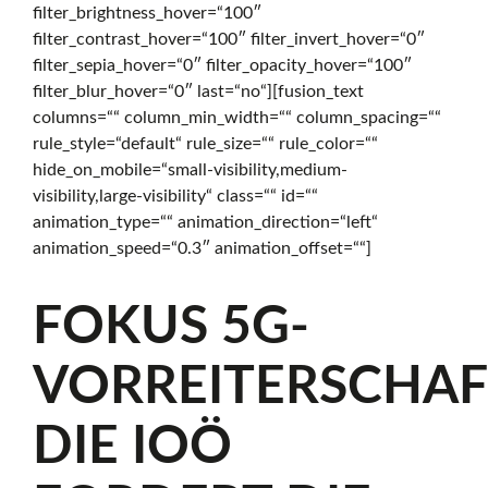
filter_brightness_hover=“100″
f
filter_contrast_hover=“100″ filter_invert_hover=“0″
filter_sepia_hover=“0″ filter_opacity_hover=“100″
filter_blur_hover=“0″ last=“no“][fusion_text
f
columns=““ column_min_width=““ column_spacing=““
rule_style=“default“ rule_size=““ rule_color=““
hide_on_mobile=“small-visibility,medium-
e
visibility,large-visibility“ class=““ id=““
animation_type=““ animation_direction=“left“
animation_speed=“0.3″ animation_offset=““]
n
FOKUS 5G-
s
VORREITERSCHAF
DIE IOÖ
i