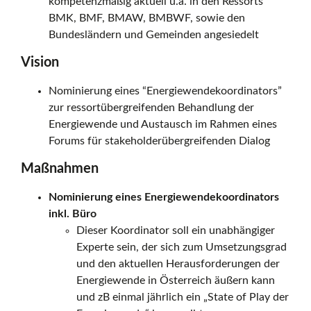
kompetenzmäßig aktuell u.a. in den Ressorts
BMK, BMF, BMAW, BMBWF, sowie den
e
Bundesländern und Gemeinden angesiedelt
Vision
d
Nominierung eines “Energiewendekoordinators”
zur ressortübergreifenden Behandlung der
Energiewende und Austausch im Rahmen eines
e
Forums für stakeholderübergreifenden Dialog
Maßnahmen
r
Nominierung eines Energiewendekoordinators
inkl. Büro
Dieser Koordinator soll ein unabhängiger
D
Experte sein, der sich zum Umsetzungsgrad
und den aktuellen Herausforderungen der
Energiewende in Österreich äußern kann
i
und zB einmal jährlich ein „State of Play der