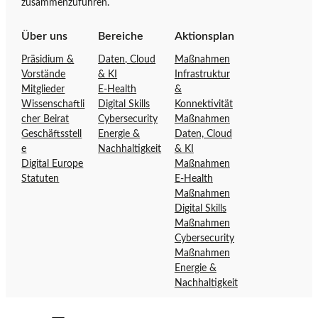
zusammenzuführen.
t
o
v
s
f
Über uns
Bereiche
Aktionsplan
e
f
Präsidium &
Daten, Cloud
Maßnahmen
i
e
e
Vorstände
& KI
Infrastruktur
t
n
Mitglieder
E-Health
&
e
s
Wissenschaftli
Digital Skills
Konnektivität
d
i
cher Beirat
Cybersecurity
Maßnahmen
Ö
e
v
Geschäftsstell
Energie &
Daten, Cloud
r
e
e
Nachhaltigkeit
& KI
D
Ö
Digital Europe
Maßnahmen
s
Statuten
E-Health
i
s
Maßnahmen
g
t
Digital Skills
i
e
Maßnahmen
t
t
r
Cybersecurity
a
r
Maßnahmen
l
e
Energie &
e
o
i
Nachhaltigkeit
f
c
f
h