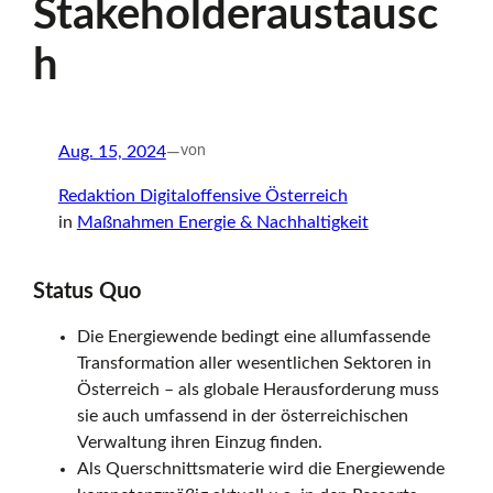
Stakeholderaustausc
r
h
t
Aug. 15, 2024
—
von
Redaktion Digitaloffensive Österreich
s
in
Maßnahmen Energie & Nachhaltigkeit
e
Status Quo
Die Energiewende bedingt eine allumfassende
Transformation aller wesentlichen Sektoren in
i
Österreich – als globale Herausforderung muss
sie auch umfassend in der österreichischen
Verwaltung ihren Einzug finden.
t
Als Querschnittsmaterie wird die Energiewende