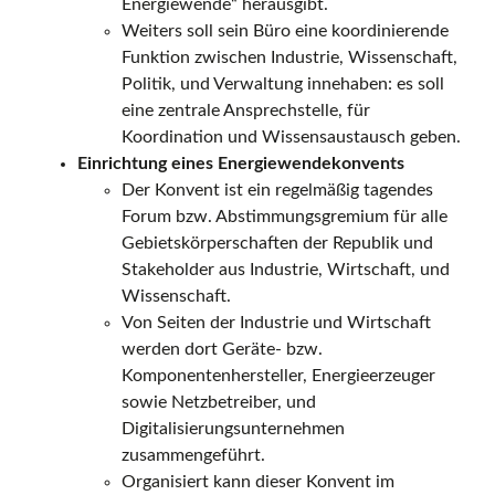
Energiewende“ herausgibt.
Weiters soll sein Büro eine koordinierende
g
Funktion zwischen Industrie, Wissenschaft,
Politik, und Verwaltung innehaben: es soll
eine zentrale Ansprechstelle, für
i
Koordination und Wissensaustausch geben.
Einrichtung eines Energiewendekonvents
Der Konvent ist ein regelmäßig tagendes
t
Forum bzw. Abstimmungsgremium für alle
Gebietskörperschaften der Republik und
Stakeholder aus Industrie, Wirtschaft, und
a
Wissenschaft.
Von Seiten der Industrie und Wirtschaft
werden dort Geräte- bzw.
l
Komponentenhersteller, Energieerzeuger
sowie Netzbetreiber, und
Digitalisierungsunternehmen
o
zusammengeführt.
Organisiert kann dieser Konvent im