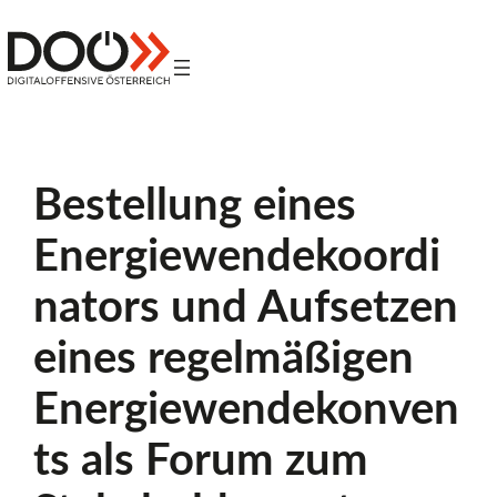
Zum
Inhalt
Z
springen
Digitaloffensive
Österreich
u
Bestellung eines
r
Energiewendekoordi
S
nators und Aufsetzen
eines regelmäßigen
t
Energiewendekonven
ts als Forum zum
a