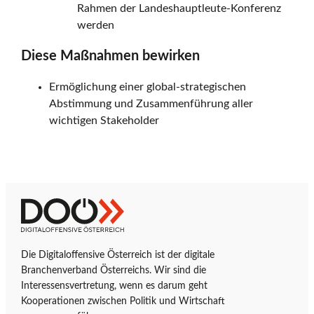
Rahmen der Landeshauptleute-Konferenz
f
werden
Diese Maßnahmen bewirken
f
Ermöglichung einer global-strategischen
Abstimmung und Zusammenführung aller
wichtigen Stakeholder
e
n
Z
D
u
i
s
r
g
Die Digitaloffensive Österreich ist der digitale
S
i
Branchenverband Österreichs. Wir sind die
t
t
i
Interessensvertretung, wenn es darum geht
a
a
Kooperationen zwischen Politik und Wirtschaft
r
l