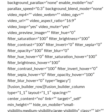
background_parallax=“none“ enable_mobile=“no“
parallax_speed=“0.3″ background_blend_mode=“none“
e
video_mp4=““ video_webm=““ video_ogv=““
video_url=““ video_aspect_ratio=“16:9″
video_loop=“yes“ video_mute=“yes“
d
video_preview_image=““ filter_hue=“0″
filter_saturation=“100″ filter_brightness=“100″
filter_contrast=“100″ filter_invert=“0″ filter_sepia=“0″
e
filter_opacity=“100″ filter_blur=“0″
filter_hue_hover=“0″ filter_saturation_hover=“100″
filter_brightness_hover=“100″
r
filter_contrast_hover=“100″ filter_invert_hover=“0″
filter_sepia_hover=“0″ filter_opacity_hover=“100″
filter_blur_hover=“0″ type=“legacy“]
D
[fusion_builder_row][fusion_builder_column
type=“1_1″ layout=“1_1″ spacing=““
center_content=“no“ link=““ target=“_self“
i
min_height=““ hide_on_mobile=“small-
visibility,medium-visibility,large-visibility“ class=““ id=““