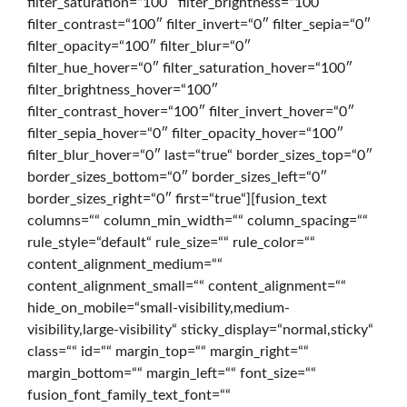
filter_saturation=“100″ filter_brightness=“100″
filter_contrast=“100″ filter_invert=“0″ filter_sepia=“0″
f
filter_opacity=“100″ filter_blur=“0″
filter_hue_hover=“0″ filter_saturation_hover=“100″
filter_brightness_hover=“100″
f
filter_contrast_hover=“100″ filter_invert_hover=“0″
filter_sepia_hover=“0″ filter_opacity_hover=“100″
filter_blur_hover=“0″ last=“true“ border_sizes_top=“0″
e
border_sizes_bottom=“0″ border_sizes_left=“0″
border_sizes_right=“0″ first=“true“][fusion_text
columns=““ column_min_width=““ column_spacing=““
n
rule_style=“default“ rule_size=““ rule_color=““
content_alignment_medium=““
content_alignment_small=““ content_alignment=““
s
hide_on_mobile=“small-visibility,medium-
visibility,large-visibility“ sticky_display=“normal,sticky“
class=““ id=““ margin_top=““ margin_right=““
i
margin_bottom=““ margin_left=““ font_size=““
fusion_font_family_text_font=““