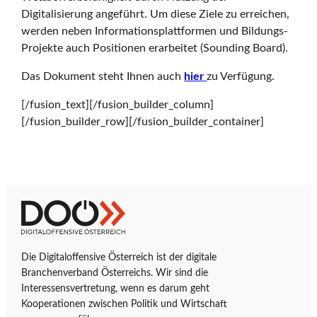
Digitalisierung angeführt. Um diese Ziele zu erreichen,
r
werden neben Informationsplattformen und Bildungs-
Projekte auch Positionen erarbeitet (Sounding Board).
r
Das Dokument steht Ihnen auch
hier
zu Verfügung.
[/fusion_text][/fusion_builder_column]
e
[/fusion_builder_row][/fusion_builder_container]
i
Z
D
c
u
i
r
g
Die Digitaloffensive Österreich ist der digitale
S
i
Branchenverband Österreichs. Wir sind die
h
t
t
Interessensvertretung, wenn es darum geht
a
a
Kooperationen zwischen Politik und Wirtschaft
r
l