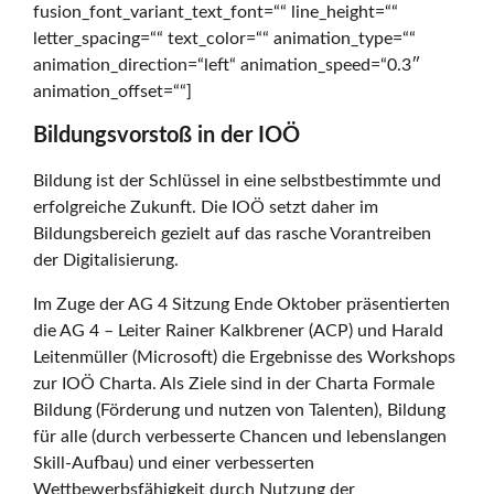
fusion_font_variant_text_font=““ line_height=““
v
letter_spacing=““ text_color=““ animation_type=““
animation_direction=“left“ animation_speed=“0.3″
animation_offset=““]
e
Bildungsvorstoß in der IOÖ
Bildung ist der Schlüssel in eine selbstbestimmte und
Ö
erfolgreiche Zukunft. Die IOÖ setzt daher im
Bildungsbereich gezielt auf das rasche Vorantreiben
der Digitalisierung.
s
Im Zuge der AG 4 Sitzung Ende Oktober präsentierten
die AG 4 – Leiter Rainer Kalkbrener (ACP) und Harald
t
Leitenmüller (Microsoft) die Ergebnisse des Workshops
zur IOÖ Charta. Als Ziele sind in der Charta Formale
Bildung (Förderung und nutzen von Talenten), Bildung
e
für alle (durch verbesserte Chancen und lebenslangen
Skill-Aufbau) und einer verbesserten
Wettbewerbsfähigkeit durch Nutzung der