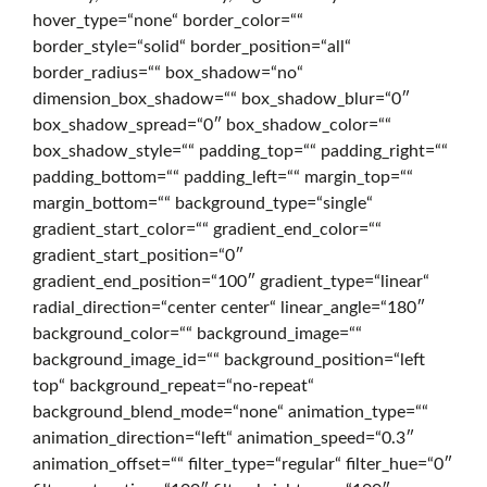
hover_type=“none“ border_color=““
g
border_style=“solid“ border_position=“all“
border_radius=““ box_shadow=“no“
dimension_box_shadow=““ box_shadow_blur=“0″
i
box_shadow_spread=“0″ box_shadow_color=““
box_shadow_style=““ padding_top=““ padding_right=““
padding_bottom=““ padding_left=““ margin_top=““
t
margin_bottom=““ background_type=“single“
gradient_start_color=““ gradient_end_color=““
gradient_start_position=“0″
a
gradient_end_position=“100″ gradient_type=“linear“
radial_direction=“center center“ linear_angle=“180″
background_color=““ background_image=““
l
background_image_id=““ background_position=“left
top“ background_repeat=“no-repeat“
background_blend_mode=“none“ animation_type=““
o
animation_direction=“left“ animation_speed=“0.3″
animation_offset=““ filter_type=“regular“ filter_hue=“0″