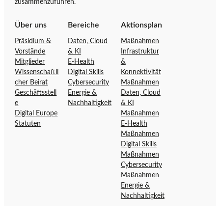
zusammenzuführen.
t
o
s
f
Über uns
Bereiche
Aktionsplan
e
f
Präsidium &
Daten, Cloud
Maßnahmen
i
e
Vorstände
& KI
Infrastruktur
t
n
Mitglieder
E-Health
&
e
s
Wissenschaftli
Digital Skills
Konnektivität
d
i
cher Beirat
Cybersecurity
Maßnahmen
e
v
Geschäftsstell
Energie &
Daten, Cloud
r
e
e
Nachhaltigkeit
& KI
D
Ö
Digital Europe
Maßnahmen
Statuten
E-Health
i
s
Maßnahmen
g
t
Digital Skills
i
e
Maßnahmen
t
r
Cybersecurity
a
r
Maßnahmen
l
e
Energie &
o
i
Nachhaltigkeit
f
c
f
h