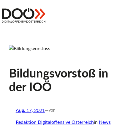
Zum
Inhalt
Z
springen
Digitaloffensive
Österreich
u
r
Bildungsvorstoß in
S
der IOÖ
t
Aug. 17, 2021
—
von
Redaktion Digitaloffensive Österreich
in
News
a