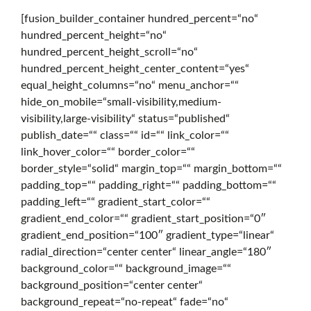
[fusion_builder_container hundred_percent=“no“
r
hundred_percent_height=“no“
hundred_percent_height_scroll=“no“
hundred_percent_height_center_content=“yes“
t
equal_height_columns=“no“ menu_anchor=““
hide_on_mobile=“small-visibility,medium-
visibility,large-visibility“ status=“published“
s
publish_date=““ class=““ id=““ link_color=““
link_hover_color=““ border_color=““
border_style=“solid“ margin_top=““ margin_bottom=““
e
padding_top=““ padding_right=““ padding_bottom=““
padding_left=““ gradient_start_color=““
gradient_end_color=““ gradient_start_position=“0″
i
gradient_end_position=“100″ gradient_type=“linear“
radial_direction=“center center“ linear_angle=“180″
background_color=““ background_image=““
t
background_position=“center center“
background_repeat=“no-repeat“ fade=“no“